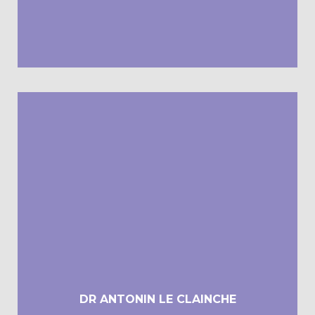
Diplômé de l’Ecole Nationale Vétérinaire de Maisons-Alfort,
1998
Ancien interne ENVA
Ancien chargé de consultation en imagerie
DR ANTONIN LE CLAINCHE