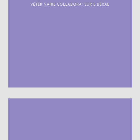
VÉTÉRINAIRE COLLABORATEUR LIBÉRAL
Diplômé de l’Ecole Nationale Vétérinaire de Maisons-Alfort,
2020