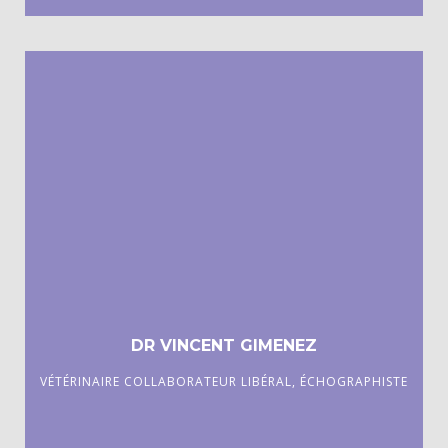
Diplômé de l’Ecole Nationale Vétérinaire de Liège,
DR VINCENT GIMENEZ
VÉTÉRINAIRE COLLABORATEUR LIBÉRAL, ÉCHOGRAPHISTE