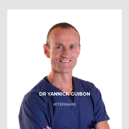
Diplômé de la Faculté de Médecine Vétérinaire de l’Université
de Liège, 2010
Personne Compétente en Radioprotection, 2010
CES Traumatologie ostéo-articulaire et orthopédie animales,
2018
DR YANNICK GUIBON
VÉTÉRINAIRE